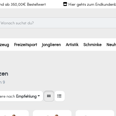
and ab 350,00€ Bestellwert
Hier gehts zum Endkundenb
lzeug
Freizeitsport
Jonglieren
Artistik
Schminke
Neuh
zen
n
9
iere nach
Empfehlung