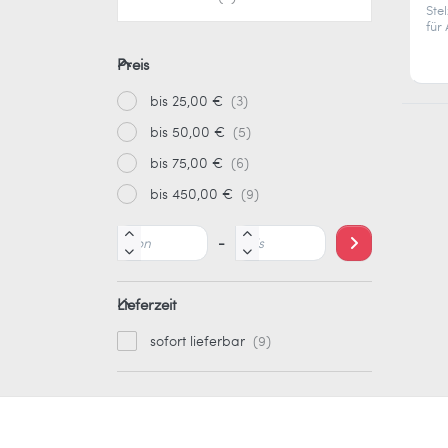
60
Ste
für
Ora
Erh
Preis
Fuß
Lei
bis 25,00 €
max
kg.
bis 50,00 €
bis 75,00 €
bis 450,00 €
-
Lieferzeit
sofort lieferbar