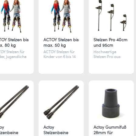
OY Stelzen bis
ACTOY Stelzen bis
Stelzen Pro 40cm
x. 80 kg
max. 50 kg
und 95cm
OY Stelzen für
ACTOY Stelzen für
Hochwertige
der, Jugendliche
Kinder von 6 bis 14
Stelzen Pro aus
 Erwachsene.
Jahren. Spielerisch
robustem Material
bil, sicher und
Gleichgewicht
– sicherer Laufspaß
 80 kg belastbar.
trainieren und
auf 40 oder 95 cm
dert
draußen Spaß
Höhe, einfach
ichgewicht und
haben. Stabil,
umrüstbar und
gt für Spielspaß
sicher und bis 50 kg
langlebig.
Freien.
belastbar.
oy
Actoy
Actoy Gummifuß
lzenbeine
Stelzenbeine
28mm für