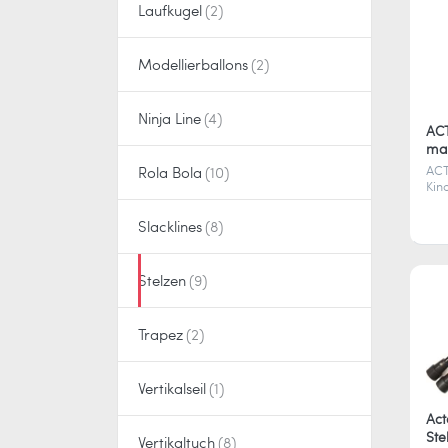
Laufkugel
Modellierballons
Ninja Line
ACT
ma
ACT
Rola Bola
Kin
und
Sta
Slacklines
bis
För
Gle
Stelzen
sor
im 
Trapez
Vertikalseil
Act
Ste
Vertikaltuch