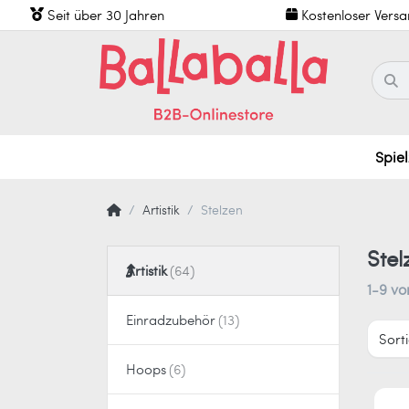
Seit über 30 Jahren
Kostenloser Vers
Spie
Artistik
Stelzen
Stel
Artistik
1-9
vo
Einradzubehör
Sort
Hoops