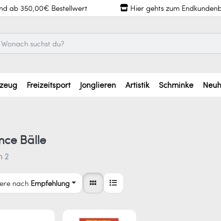
and ab 350,00€ Bestellwert
Hier gehts zum Endkundenb
lzeug
Freizeitsport
Jonglieren
Artistik
Schminke
Neuh
nce Bälle
n
2
iere nach
Empfehlung