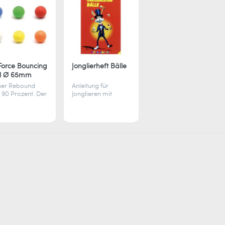
orce Bouncing
Jonglierheft Bälle
ll Ø 65mm
er Rebound
Anleitung für
 90 Prozent. Der
Jonglieren mit
orce Bouncing
Bällen – spielerisch
l 65mm springt
jonglieren lernen
ftvoll zurück
mit Comics. Tipps,
ibt auch bei
Tricks und Figuren
te elastisch und
für Anfänger und
leicht zu reinigen.
Profis.