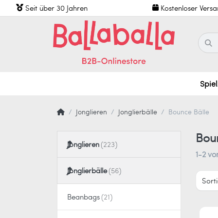
Seit über 30 Jahren
Kostenloser Vers
Spie
Jonglieren
Jonglierbälle
Bounce Bälle
Bou
Jonglieren
1-2
vo
Jonglierbälle
Sort
Beanbags