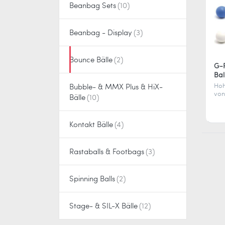
Beanbag Sets
Beanbag - Display
Bounce Bälle
G-F
Ba
Hoh
Bubble- & MMX Plus & HiX-
von
Bälle
G-F
Bal
kra
Kontakt Bälle
ble
Käl
ist 
Rastaballs & Footbags
Spinning Balls
Stage- & SIL-X Bälle