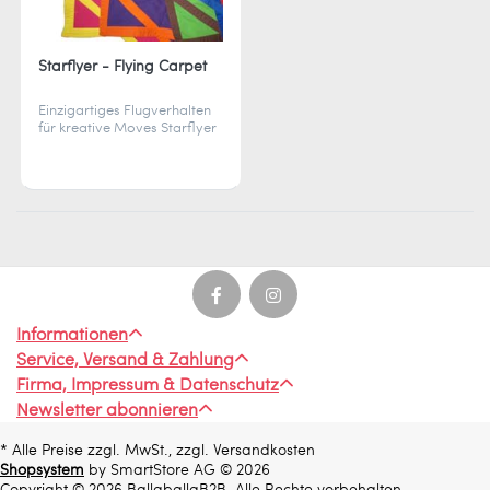
Starflyer - Flying Carpet
Einzigartiges Flugverhalten
für kreative Moves Starflyer
Flying Carpet kombiniert
Jonglage und Sport Ideal für
drinnen und draußen
spielbar.
Informationen
Service, Versand & Zahlung
Firma, Impressum & Datenschutz
Newsletter abonnieren
* Alle Preise zzgl. MwSt., zzgl. Versandkosten
Shopsystem
by SmartStore AG © 2026
Copyright © 2026 BallaballaB2B. Alle Rechte vorbehalten.