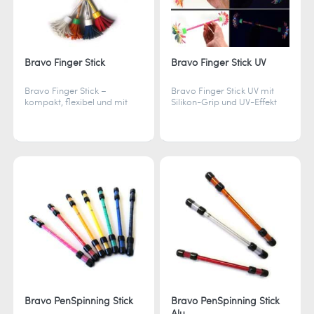
Bravo Finger Stick
Bravo Finger Stick UV
Bravo Finger Stick –
Bravo Finger Stick UV mit
kompakt, flexibel und mit
Silikon-Grip und UV-Effekt
Silikon ummantelt. Perfekt
zum Wirbeln in der Luft,
für Fingertricks und
inklusive Tasche für
dynamische Moves.
Fingerakrobatik im
Schwarzlicht
Bravo PenSpinning Stick
Bravo PenSpinning Stick
Alu