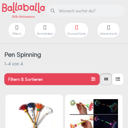
Menü
Anmelden
Wunschliste
Warenkorb
Pen Spinning
1-4
von
4
Filtern & Sortieren