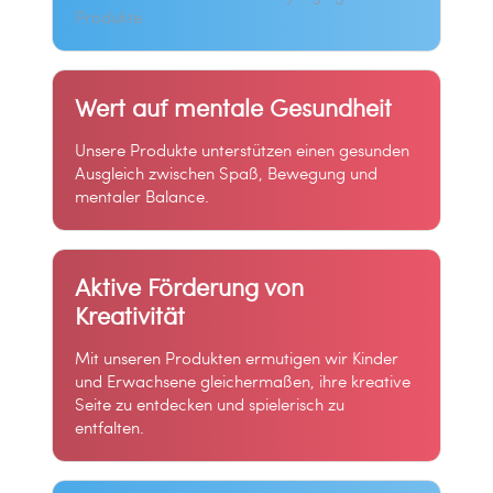
Produkte.
Wert auf mentale Gesundheit
Unsere Produkte unterstützen einen gesunden
Ausgleich zwischen Spaß, Bewegung und
mentaler Balance.
Aktive Förderung von
Kreativität
Mit unseren Produkten ermutigen wir Kinder
und Erwachsene gleichermaßen, ihre kreative
Seite zu entdecken und spielerisch zu
entfalten.