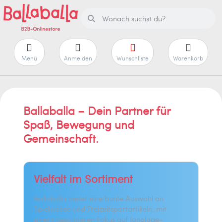
Menü
Anmelden
Wunschliste
Warenkorb
Ballaballa – Dein Partner für
Spaß, Bewegung und
Gemeinschaft.
Vielfalt im Sortiment
Ballaballa bietet eine bunte Auswahl an
Spielwaren und Freizeitsportartikeln, mit
einem besonderen Fokus auf Jonglage-