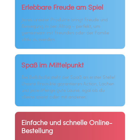
Erlebbare Freude am Spiel
Jedes unserer Produkte bringt Freude und
Bewegung in den Alltag – perfekt, um
gemeinsam mit Freunden oder der Familie
aktiv zu werden.
Spaß im Mittelpunkt
Bei Ballaballa steht der Spaß an erster Stelle!
Unsere Produkte garantieren Action, Lachen
und jede Menge gute Laune, egal ob du
alleine spielst oder mit anderen.
Einfache und schnelle Online-
Bestellung