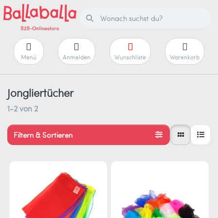
Menü
Anmelden
Wunschliste
Warenkorb
Jongliertücher
1-2
von
2
Filtern & Sortieren