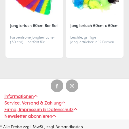
Jongliertuch 60cm 6er Set
Jongliertuch 60cm x 60cm
Farbenfrohe Jongliertücher
Leichte, griffige
(60 cm) – perfekt für
Jongliertücher in 12 Farben –
Anfänger und
ideal für Einsteiger, Gruppen
Gruppenspiele. Leicht,
und geschmeidige Würfe.
griffig, fliegt top
Informationen
Service, Versand & Zahlung
Firma, Impressum & Datenschutz
Newsletter abonnieren
* Alle Preise zzgl. MwSt., zzgl. Versandkosten