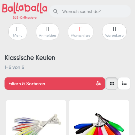
Menü
Anmelden
Wunschliste
Warenkorb
Klassische Keulen
1-6
von
6
Filtern & Sortieren