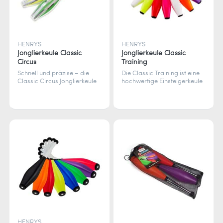
HENRYS
HENRYS
Jonglierkeule Classic
Jonglierkeule Classic
Circus
Training
Schnell und präzise – die
Die Classic Training ist eine
Classic Circus Jonglierkeule
hochwertige Einsteigerkeule
für Anfänger und Profis mit
mit Tagesleuchtfarben,
edler Metallic-Deko.
silber-gewickeltem Griff und
schwarzem Knob.
HENRYS