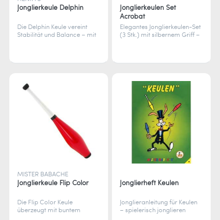
Jonglierkeule Delphin
Jonglierkeulen Set
Acrobat
Die Delphin Keule vereint
Elegantes Jonglierkeulen-Set
Stabilität und Balance – mit
(3 Stk.) mit silbernem Griff –
robustem Polyethylen-Griff
perfekt für Anfänger.
und schwerem Holzkern für
langlebige Performance.
MISTER BABACHE
Jonglierkeule Flip Color
Jonglierheft Keulen
Die Flip Color Keule
Jonglieranleitung für Keulen
überzeugt mit buntem
– spielerisch jonglieren
Körper, weißem
lernen mit Comics. Tipps,