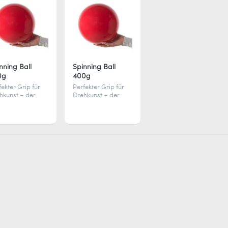
nning Ball
Spinning Ball
0g
400g
fekter Grip für
Perfekter Grip für
hkunst – der
Drehkunst – der
 g Spinning Ball
400 g Spinning Ball
leicht
ist aufblasbar,
nsportierbar,
leicht
blasbar und
transportierbar und
l fürs
ideal fürs
ancieren auf der
Balancieren auf der
gerspitze.
Fingerspitze.