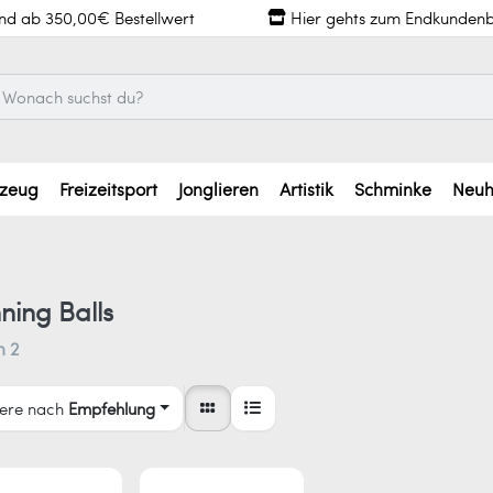
and ab 350,00€ Bestellwert
Hier gehts zum Endkundenb
lzeug
Freizeitsport
Jonglieren
Artistik
Schminke
Neuh
ning Balls
n
2
iere nach
Empfehlung