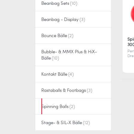
Beanbag Sets
Beanbag - Display
Bounce Bälle
Spi
30
Per
Bubble- & MMX Plus & HiX-
Dre
Bälle
300
ist 
tra
Kontakt Bälle
auf
idea
Bal
Fin
Rastaballs & Footbags
Spinning Balls
Stage- & SIL-X Bälle