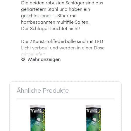
Die beiden robusten Schläger sind aus
gehärtetem Stahl und haben ein
geschlossenes T-Stück mit
hartbespannten multifile Saiten.
Der Schläger leuchtet nicht!
Die 2 Kunststofffederbälle sind mit LED-
Licht verbaut und werden in einer Dose
mitgeliefert.
Mehr anzeigen
(1 weißer Ball mit grünem Licht, 1 gelber
Ball mit rotem Licht, inkl. Ein-/Aus-
Schalter, Brenndauer je ca. 48 Std.).
Alles wird in einer wertigen Tragetasche
mit Reißverschluss und
Ähnliche Produkte
längenverstellbarem Schultergurt
geliefert.
Informationen zum Hersteller:
Verantwortlich für dieses Produkt ist der
in der EU ansässige Wirtschaftsakteur