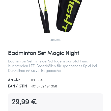
Badminton Set Magic Night
Badminton Set mit zwei Schlägern aus Stahl und
leuchtenden LED Federbällen für spannendes Spiel bei
Dunkelheit inklusive Tragetasche.
Art.-Nr.
100684
EAN / GTIN
4015752494058
29,99 €