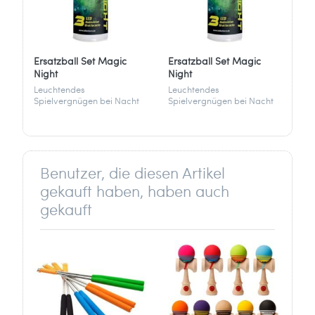
MTS Sportartikel Vertriebs GmbH
Hans-Urmiller-Ring 11
82515 Wolfratshausen
Deutschland
Ersatzball Set Magic
Ersatzball Set Magic
Night
Night
info[at]mts-sport.de
Leuchtendes
Leuchtendes
Spielvergnügen bei Nacht
Spielvergnügen bei Nacht
mit drei LED-Federbällen in
mit drei LED-Federbällen in
Weiß und Gelb. Passend
Weiß und Gelb. Passend
zum Badminton Set Magic
zum Badminton Set Magic
Night für spannende
Night für spannende
Matches.
Matches.
Benutzer, die diesen Artikel
gekauft haben, haben auch
gekauft