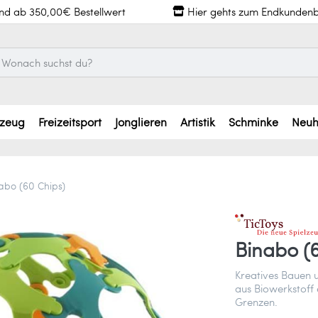
and ab 350,00€ Bestellwert
Hier gehts zum Endkundenb
lzeug
Freizeitsport
Jonglieren
Artistik
Schminke
Neuh
abo (60 Chips)
Binabo (
Kreatives Bauen u
aus Biowerkstoff
Grenzen.