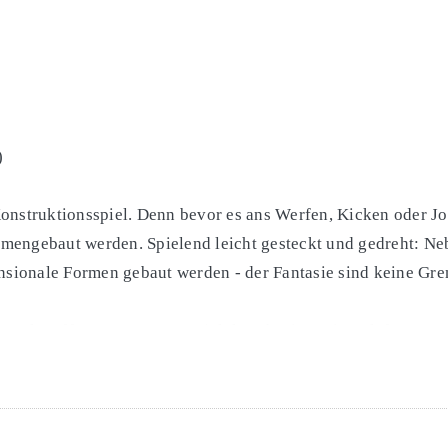
)
onstruktionsspiel. Denn bevor es ans Werfen, Kicken oder Jon
mmengebaut werden. Spielend leicht gesteckt und gedreht: Ne
sionale Formen gebaut werden - der Fantasie sind keine Gre
iowerkstoff ARBOBLEND®, (glukosebasiert mit Holzfasern un