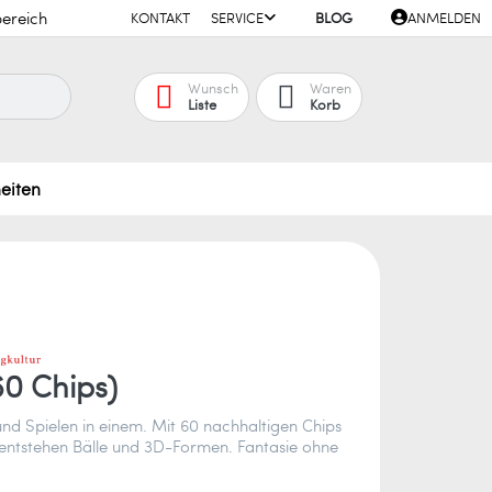
ereich
KONTAKT
SERVICE
BLOG
ANMELDEN
Wunsch
Waren
Liste
Korb
eiten
60 Chips)
nd Spielen in einem. Mit 60 nachhaltigen Chips
 entstehen Bälle und 3D-Formen. Fantasie ohne