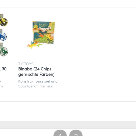
 der in der EU ansässige Wirtschaftsakteur
TICTOYS
k 30
Binabo (24 Chips
gemischte Farben)
–
Konstruktionsspiel und
um
Sportgerät in einem.
Baue Bälle und 3D-
t,
Formen mit 24
nachhaltigen Chips aus
al.
Biowerkstoff. Kreativ und
vielseitig.