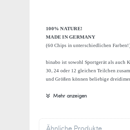
100% NATURE!
MADE IN GERMANY
(60 Chips in unterschiedlichen Farben!
binabo ist sowohl Sportgerät als auch K
30, 24 oder 12 gleichen Teilchen zusa
und Größen können beliebige dreidimen
Mehr anzeigen
binabo besteht aus dem innovativen B
Die Box besteht aus 60 bunten Chips!
Ähnliche Produkte
Empfohlen ab 5 Jahren.