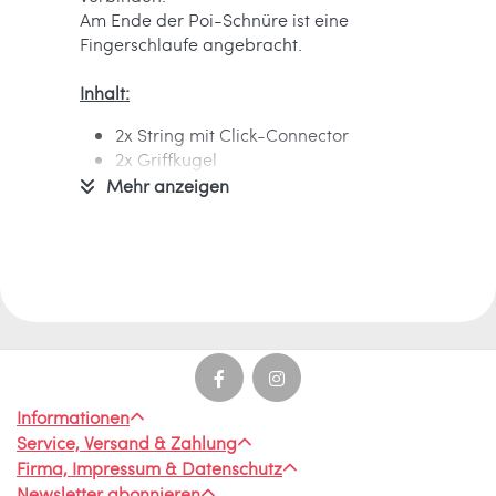
Am Ende der Poi-Schnüre ist eine
Fingerschlaufe angebracht.
Inhalt:
2x String mit Click-Connector
2x Griffkugel
2x Fingerschlaufe
Mehr anzeigen
Informationen zum Hersteller:
Verantwortlich für dieses Produkt ist der
in der EU ansässige Wirtschaftsakteur
Ballaballa - Spielwaren und Freizeitsport
GmbH
Marc Rüger
Stockder Str. 23
Informationen
42857 Remscheid
Service, Versand & Zahlung
Deutschland
Firma, Impressum & Datenschutz
Newsletter abonnieren
info[at]ballaballa.de