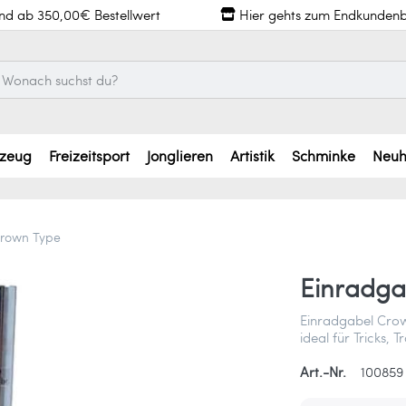
and ab 350,00€ Bestellwert
Hier gehts zum Endkundenb
lzeug
Freizeitsport
Jonglieren
Artistik
Schminke
Neuh
Crown Type
Einradga
Einradgabel Crown
ideal für Tricks,
Art.-Nr.
100859