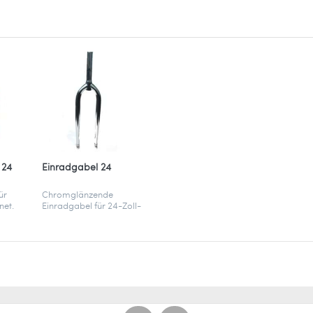
 24
Einradgabel 24
ür
Chromglänzende
net.
Einradgabel für 24-Zoll-
Reifen – robust,
passgenau und bereit für
deine nächste Runde auf
dem Einrad.