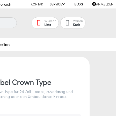
ereich
KONTAKT
SERVICE
BLOG
ANMELDEN
Wunsch
Waren
Liste
Korb
eiten
bel Crown Type
 Type für 24 Zoll – stabil, zuverlässig und
 Training oder den Umbau deines Einrads.