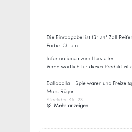
Die Einradgabel ist für 24" Zoll Reife
Farbe: Chrom
Informationen zum Hersteller:
Verantwortlich für dieses Produkt ist
Ballaballa - Spielwaren und Freizei
Marc Rüger
Stockder Str. 23
Mehr anzeigen
42857 Remscheid
Deutschland