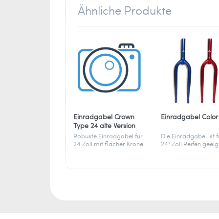
info[at]ballaballa.de
Ähnliche Produkte
Einradgabel Crown
Einradgabel Color
Type 24 alte Version
Robuste Einradgabel für
Die Einradgabel ist f
24 Zoll mit flacher Krone
24" Zoll Reifen geeig
– ideal für Tricks,
Upgrades oder den
Austausch älterer
Modelle.