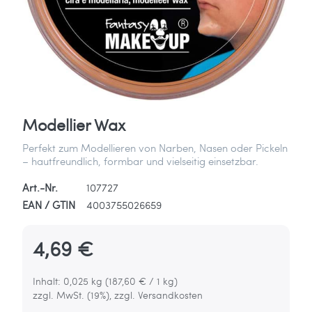
Modellier Wax
Perfekt zum Modellieren von Narben, Nasen oder Pickeln
– hautfreundlich, formbar und vielseitig einsetzbar.
Art.-Nr.
107727
EAN / GTIN
4003755026659
4,69 €
Inhalt: 0,025 kg (187,60 € / 1 kg)
zzgl. MwSt. (19%), zzgl. Versandkosten