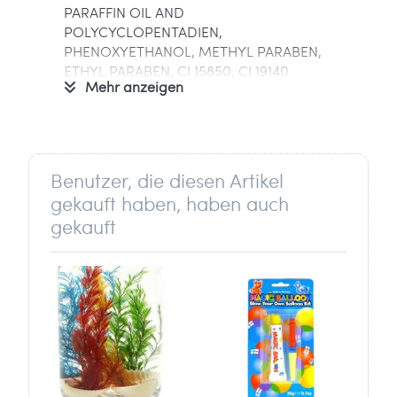
PARAFFIN OIL AND
POLYCYCLOPENTADIEN,
PHENOXYETHANOL, METHYL PARABEN,
ETHYL PARABEN, CI 15850, CI 19140
Mehr anzeigen
Informationen zum Hersteller:
Verantwortlich für dieses Produkt ist der
in der EU ansässige Wirtschaftsakteur
Benutzer, die diesen Artikel
Hesse und Voormann GmbH
gekauft haben, haben auch
Gelderner Str. 20
47918 Tönisvorst
gekauft
Deutschland
info[at]hesse-voormann.de