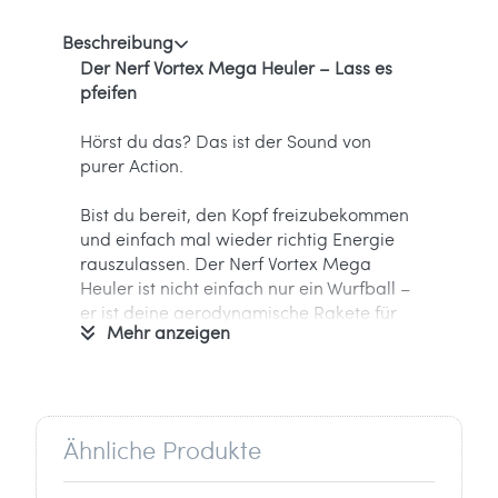
Beschreibung
Der Nerf Vortex Mega Heuler – Lass es
pfeifen
Hörst du das? Das ist der Sound von
purer Action.
Bist du bereit, den Kopf freizubekommen
und einfach mal wieder richtig Energie
rauszulassen. Der Nerf Vortex Mega
Heuler ist nicht einfach nur ein Wurfball –
er ist deine aerodynamische Rakete für
Mehr anzeigen
den Park, den Strand oder den Garten.
Wir bei Ballaballa lieben dieses Teil, weil
es sofort ein Lächeln ins Gesicht zaubert.
Warum? Weil er heult. Dank der drei
Ähnliche Produkte
integrierten Pfeifen gibt dir der Vortex bei
jedem Wurf ein akustisches Feedback. Je