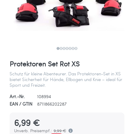
Protektoren Set Rot XS
Schutz für kleine Abenteurer. Das Protektoren-Set in XS
bietet Sicherheit für Hände, Ellbogen und Knie – ideal für
Sport und Freizeit.
Art.-Nr.
108994
EAN / GTIN
8711866202287
6,99 €
Unverb. Preisempf.:
9,99 €