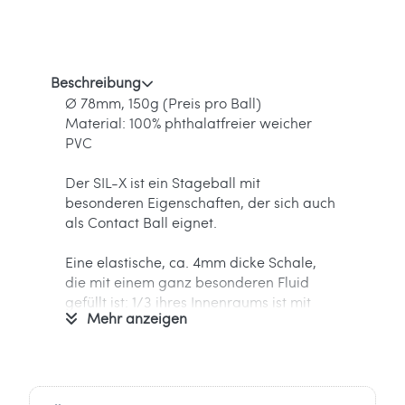
Beschreibung
Ø 78mm, 150g (Preis pro Ball)
Material: 100% phthalatfreier weicher
PVC
Der SIL-X ist ein Stageball mit
besonderen Eigenschaften, der sich auch
als Contact Ball eignet.
Eine elastische, ca. 4mm dicke Schale,
die mit einem ganz besonderen Fluid
gefüllt ist: 1/3 ihres Innenraums ist mit
Mehr anzeigen
flüssigem Silikon gefüllt.
Der Schwerpunkt ist niedrig und der Ball
bleibt bei hohen Würfen super stabil und
ist leicht zu fangen und zu rollen. Das
Prinzip ist ähnlich wie bei den
Russian