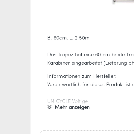
B. 60cm, L. 2,50m
Das Trapez hat eine 60 cm breite Tr
Karabiner eingearbeitet (Lieferung o
Informationen zum Hersteller:
Verantwortlich für dieses Produkt ist
UNICYCLE Voltige
Mehr anzeigen
3, Impasse Jules Dalou
BP 172
91006 EVRY Cedex