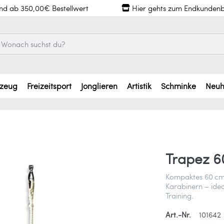
and ab 350,00€ Bestellwert
Hier gehts zum Endkundenb
lzeug
Freizeitsport
Jonglieren
Artistik
Schminke
Neuh
Trapez 6
Kompaktes 60 cm 
Karabinern – idea
Training.
Art.-Nr.
101642