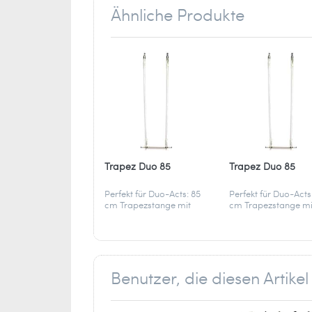
Frankreich
Ähnliche Produkte
ventes[at]unicycle.fr
Trapez Duo 85
Trapez Duo 85
Perfekt für Duo-Acts: 85
Perfekt für Duo-Acts
cm Trapezstange mit
cm Trapezstange mi
stabilen Baumwollseilen
stabilen Baumwollse
und Karabinern – bereit
und Karabinern – be
für eure gemeinsame
für eure gemeinsam
Luftakrobatik.
Luftakrobatik.
Benutzer, die diesen Artik