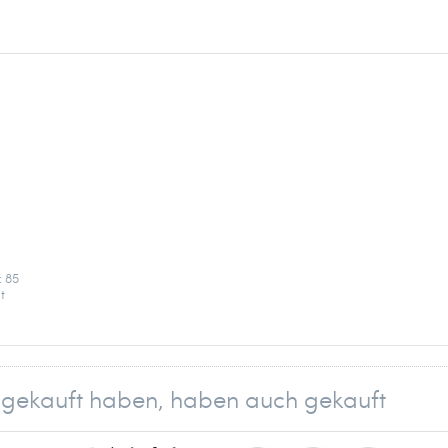
: 85
t
ilen
reit
e
el gekauft haben, haben auch gekauft