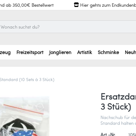
and ab 350,00€ Bestellwert
Hier gehts zum Endkundenb
lzeug
Freizeitsport
Jonglieren
Artistik
Schminke
Neuh
 Standard (10 Sets à 3 Stück)
Ersatzdar
3 Stück)
Nachschub für dei
Standard halten 
Art.-Nr.
105