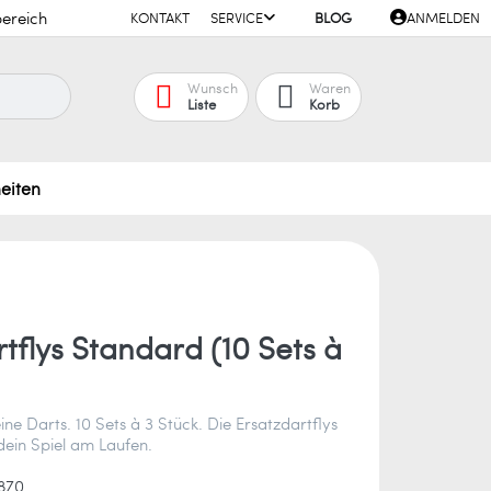
ereich
KONTAKT
SERVICE
BLOG
ANMELDEN
Wunsch
Waren
Liste
Korb
eiten
tflys Standard (10 Sets à
ne Darts. 10 Sets à 3 Stück. Die Ersatzdartflys
dein Spiel am Laufen.
870