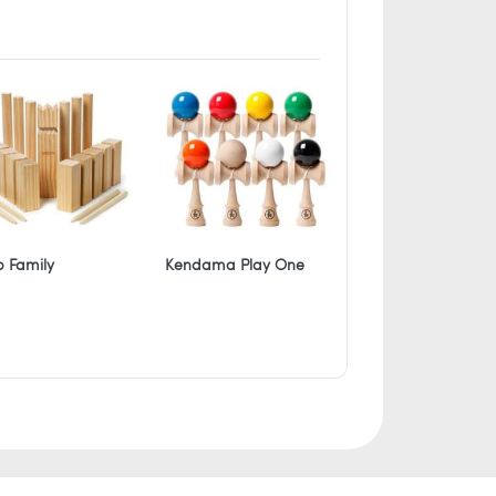
 Family
Kendama Play One
Wurfring Kids