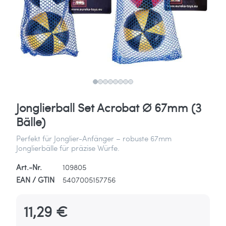
Jonglierball Set Acrobat Ø 67mm (3
Bälle)
Perfekt für Jonglier-Anfänger – robuste 67mm
Jonglierbälle für präzise Würfe.
Art.-Nr.
109805
EAN / GTIN
5407005157756
11,29 €