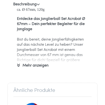
Beschreibung
ca. Ø 67mm, 120g
Entdecke das Jonglierball Set Acrobat Ø
67mm – Dein perfekter Begleiter für die
Jonglage
Bist du bereit, deine Jonglierfähigkeiten
auf das nächste Level zu heben? Unser
Jonglierball Set Acrobat mit einem
Durchmesser von 67 mm ist genau das
Richtige für dich! Speziell für größere
Jongleure ab 14 Jahren entwickelt, bietet
Mehr anzeigen
dieses Set alles, was du für ein
erfolgreiches Training benötigst. Die Bälle
sind handgenäht und mit einer robusten
PVC-Schicht überzogen, die für eine
Ähnliche Produkte
angenehme Haptik und Langlebigkeit
sorgt. Gefüllt mit Vogelfutter, liegen sie
mit einem Gewicht von 120 g perfekt in