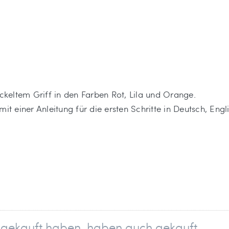
ickeltem Griff in den Farben Rot, Lila und Orange.
mit einer Anleitung für die ersten Schritte in Deutsch, Eng
 der in der EU ansässige Wirtschaftsakteur
el gekauft haben, haben auch gekauft