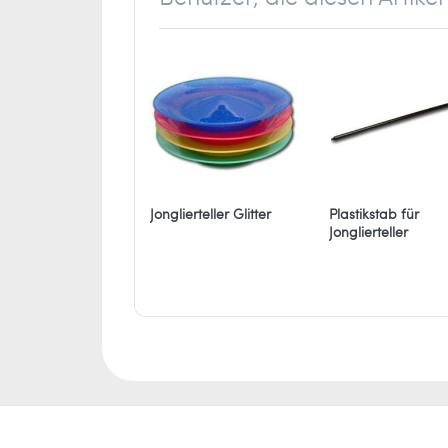
2800 Mechelen
Belgien
info[at]eureka-puzzle.eu
Jonglierteller Glitter
Plastikstab für
Jonglierteller