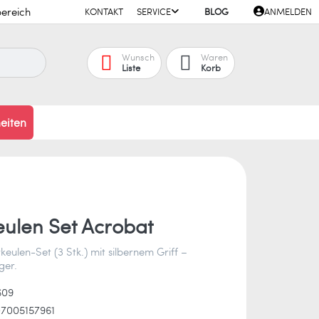
ereich
KONTAKT
SERVICE
BLOG
ANMELDEN
Wunsch
Waren
Liste
Korb
eiten
eulen Set Acrobat
keulen-Set (3 Stk.) mit silbernem Griff –
ger.
609
7005157961