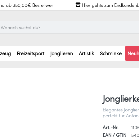
and ab 350,00€ Bestellwert
Hier gehts zum Endkundenb
lzeug
Freizeitsport
Jonglieren
Artistik
Schminke
Neuh
Jonglierk
Elegantes Jonglier
perfekt für Anfän
Art.-Nr.
110
EAN / GTIN
540