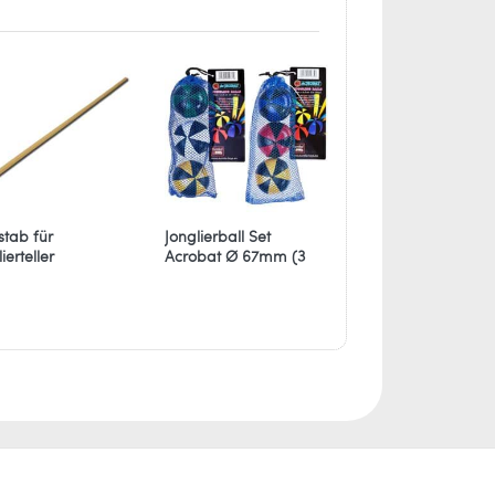
stab für
Jonglierball Set
Jonglierball Set
ierteller
Acrobat Ø 67mm (3
Acrobat Junior Ø
Bälle)
55mm