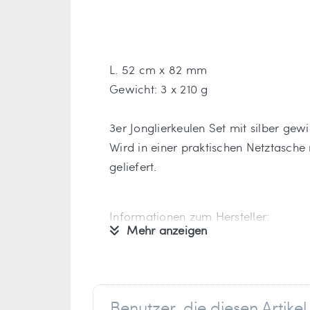
L. 52 cm x 82 mm
Gewicht: 3 x 210 g
3er Jonglierkeulen Set mit silber gew
Wird in einer praktischen Netztasche 
geliefert.
Informationen zum Hersteller:
Mehr anzeigen
Verantwortlich für dieses Produkt ist
Eureka bvba
Maanstraat 7B
Benutzer, die diesen Artik