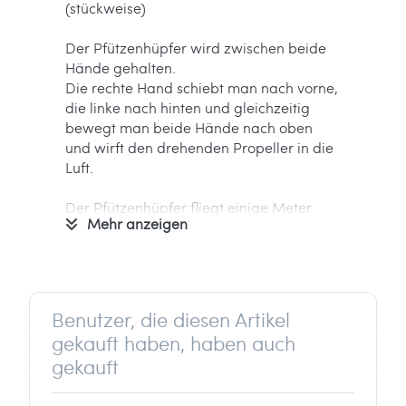
(stückweise)
Der Pfützenhüpfer wird zwischen beide
Hände gehalten.
Die rechte Hand schiebt man nach vorne,
die linke nach hinten und gleichzeitig
bewegt man beide Hände nach oben
und wirft den drehenden Propeller in die
Luft.
Der Pfützenhüpfer fliegt einige Meter
Mehr anzeigen
hoch und kehrt langsam wieder zurück.
Sortiert in 4 Farben.
WIE FUNKTIONIERT DER
Benutzer, die diesen Artikel
PFÜTZENHÜPFER?
gekauft haben, haben auch
Hier findet Ihr unser Video zum Artikel:
https://www.instagram.com/p/CpASHaIjyK7/
gekauft
Informationen zum Hersteller: