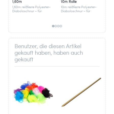
1,60m
10m Rolle
Be
1,60m reißfeste Polyester-
10m reißfeste Polyester-
Ei
Diaboloschnur – für
Diaboloschnur – für
Bu
schnelle Rotationen und
schnelle Rotationen &
Sch
präzises Spiel.
langlebigen Spielspaß.
und
gee
Benutzer, die diesen Artikel
gekauft haben, haben auch
gekauft