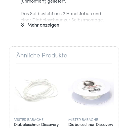
(unmontiert) geliefert.
Das Set besteht aus 2 Handstäben und
einer Diaboloschnur zur Selbstmontage.
Mehr anzeigen
Informationen zum Hersteller:
Verantwortlich für dieses Produkt ist der
in der EU ansässige Wirtschaftsakteur
Ähnliche Produkte
Ballaballa - Spielwaren und Freizeitsport
GmbH
Marc Rüger
Stockder Str. 23
42857 Remscheid
Deutschland
info[at]ballaballa.de
MISTER BABACHE
MISTER BABACHE
HE
Diaboloschnur Discovery
Diaboloschnur Discovery
Di