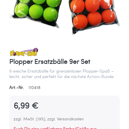
Plopper Ersatzbälle 9er Set
9 weiche Ersatzbälle für grenzenlosen Plopper-Spaß –
leicht, sicher und perfekt für die nächste Action-Runde.
Art.-Nr.
110418
6,99 €
zzgl. MwSt. (19%), zzgl. Versandkosten
Such Dir eine verfügbare Farbe/Größe aus