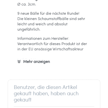
Ø ca. 3cm.
9 neue Bälle für die nächste Runde!
Die kleinen Schaumstoffbälle sind sehr
leicht und weich und absolut
ungefährlich.
Informationen zum Hersteller:
Verantwortlich für dieses Produkt ist der
in der EU ansässige Wirtschaftsakteur
Leif GmbH
Mehr anzeigen
Walter Köhn
Uphuser Heerstr. 22a
28832 Achim
Deutschland
Benutzer, die diesen Artikel
info[at]leif-gmbh.com
gekauft haben, haben auch
gekauft