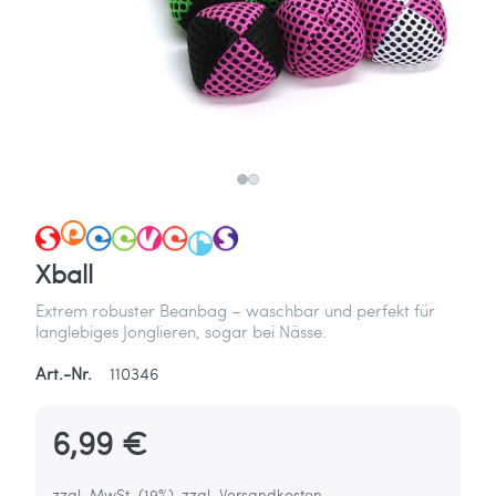
Xball
Extrem robuster Beanbag – waschbar und perfekt für
langlebiges Jonglieren, sogar bei Nässe.
Art.-Nr.
110346
6,99 €
zzgl. MwSt. (19%), zzgl. Versandkosten