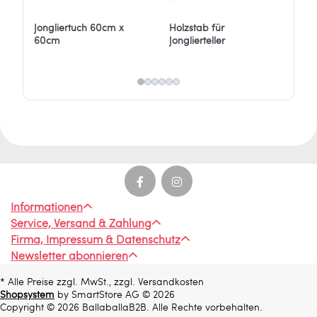
Möglichkeiten mit diesem robusten und
vielseitigen Jonglierball.
Jongliertuch 60cm x
Holzstab für
Jon
60cm
Jonglierteller
Die Farben Gelb, Orange und Weiß sind
am besten für Schwarzlicht geeignet.
Informationen zum Hersteller:
Verantwortlich für dieses Produkt ist der
in der EU ansässige Wirtschaftsakteur
Ballaballa - Spielwaren und Freizeitsport
GmbH
Marc Rüger
Informationen
Stockder Str. 23
Service, Versand & Zahlung
42857 Remscheid
Firma, Impressum & Datenschutz
Deutschland
Newsletter abonnieren
info[at]ballaballa.de
* Alle Preise zzgl. MwSt., zzgl. Versandkosten
Shopsystem
by SmartStore AG © 2026
Copyright © 2026 BallaballaB2B. Alle Rechte vorbehalten.