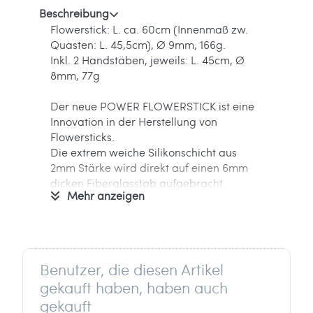
Beschreibung
Flowerstick: L. ca. 60cm (Innenmaß zw.
Quasten: L. 45,5cm), Ø 9mm, 166g.
Inkl. 2 Handstäben, jeweils: L. 45cm, Ø
8mm, 77g
Der neue POWER FLOWERSTICK ist eine
Innovation in der Herstellung von
Flowersticks.
Die extrem weiche Silikonschicht aus
2mm Stärke wird direkt auf einen 6mm
dicken Fiberglasstab aufgebracht.
Mehr anzeigen
Dies bietet einen unglaublichen Schutz
und es können erstaunliche UV-reaktive
Farbmischungen hergestellt werden.
Der POWER FLOWERSTICK hat
Benutzer, die diesen Artikel
wunderbar mehrfarbige Silikonstäbe und
gekauft haben, haben auch
Quasten, und leuchtet extrem unter UV-
gekauft
Licht (Schwarzlicht).