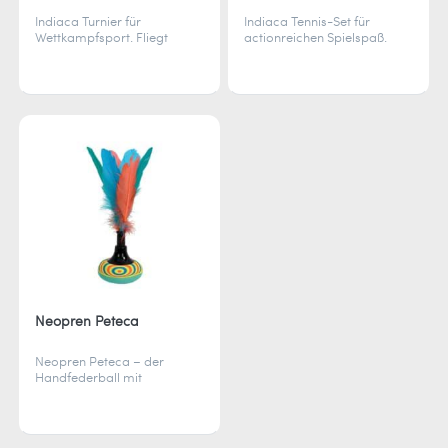
Indiaca Turnier für
Indiaca Tennis-Set für
Wettkampfsport. Fliegt
actionreichen Spielspaß.
schneller für dynamische
Enthält zwei
Matches. Inklusive
Kunststoffschläger und ein
Spielanleitung. Ideal für
Indiaca Play. Perfekt für die
anspruchsvolle Spieler.
ganze Familie.
Neopren Peteca
Neopren Peteca – der
Handfederball mit
Schaumstoffkopf und
Neoprenüberzug. Perfekt für
Koordination, Gleichgewicht
und Schnelligkeit.