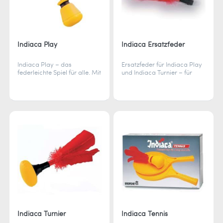
Indiaca Play
Indiaca Ersatzfeder
Indiaca Play – das
Ersatzfeder für Indiaca Play
federleichte Spiel für alle. Mit
und Indiaca Turnier – für
der flachen Hand den Ball
langanhaltenden Spielspaß
mit Federn schlagen und
und präzise Flugbahnen.
überall Geschicklichkeit
trainieren.
Indiaca Turnier
Indiaca Tennis