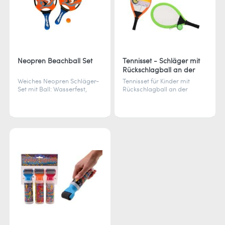
Neopren Beachball Set
Tennisset - Schläger mit
Rückschlagball an der
Schnur
Weiches Neopren Schläger-
Tennisset für Kinder mit
Set mit Ball: Wasserfest,
Rückschlagball an der
sicher und purer Spielspaß
Schnur. Perfekt für aktiven
Solo-Spielspaß.