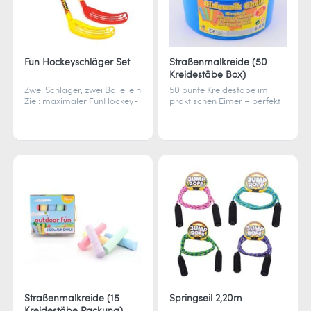
Fun Hockeyschläger Set
Straßenmalkreide (50
Kreidestäbe Box)
Zwei Schläger, zwei Bälle, ein
50 bunte Kreidestäbe im
Ziel: maximaler FunHockey-
praktischen Eimer – perfekt
Spaß. Perfekt für Einsteiger,
für kreative Straßenkunst
Schulen oder den
und bunte Malereien auf
Pausenhof.
Asphalt.
Straßenmalkreide (15
Springseil 2,20m
Kreidestäbe Packung)