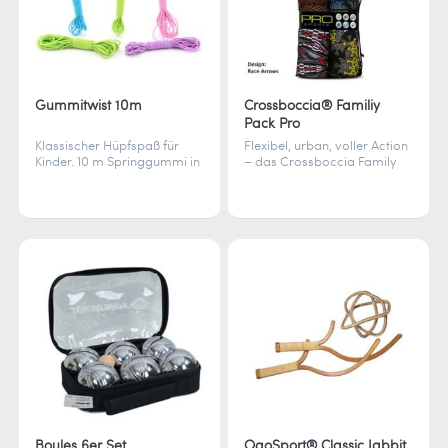
Gummitwist 10m
Crossboccia® Familiy
Pack Pro
Klassischer Hüpfspaß für
Flexibel, urban, voller Action
Kinder. 10 m Springgummi in
– das Crossboccia Family
bunten Farben – perfekt für
Pack Pro bringt Spielspaß
kreative Sprungspiele
für 4 Spieler auf jedem
drinnen und draußen.
Terrain, drinnen wie
draußen.
Boules 6er Set
OgoSport® Classic Jabbit