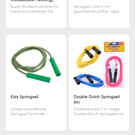
Bunte Straßenmalkreide für
Springseil 2,20 m mit
kreative Kunstwerke. Die
gepolsterten Griffen. Ideal
Packung enthält 15
für Fitness und Spielspaß ab
Kreidestäbe für leuchtende
5 Jahren. Mehrfarbig sortiert,
Bilder auf Asphalt und
Farbauswahl per Zufall.
Tafeln.
Kids Springseil
Double Dutch Springseil
5m
Längenverstellbares
Entdecke unser 5 m langes
Springseil für Kinder –
Double-Dutch-Springseil mit
perfekter Halt, farbenfrohes
Drehgelenkgriffen, die ein
Design und Spaß an
Verdrehen verhindern. Die
Bewegung auf dem
Seillänge lässt sich leicht
Pausenhof, im Garten und
anpassen. Perfekt für...