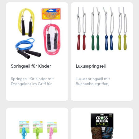
beim Sport.
Springseil für Kinder
Luxusspringseil
Springseil für Kinder mit
Luxusspringseil mit
Drehgelenk im Griff für
Buchenholzgriffen,
flüssige Bewegungen. Länge
verstellbarer Länge und
individuell anpassbar –
verstärkter Mitte für ein
perfekt für Spiel und
angenehmes und effektives
Bewegung.
Training.