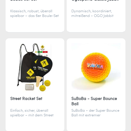
Klassisch, robust, überall
Dynamisch, koordiniert,
spielbar – das 6er Boule-Set
mitreißend – OGO Jabbit
aus Metall mit Zielkugel
kombiniert Schleudern und
kommt in praktischer
Fangen im Lacrosse-Stil und
Tragetasche für spontanen
sorgt für Action bei Groß
Spielspaß.
und Klein.
Street Racket Set
SuBoBa - Super Bounce
Ball
Einfach, sicher, überall
SuBoBa – der Super Bounce
spielbar – mit dem Street
Ball mit extremer
Racket Set wird jeder Ort
Sprungkraft. Robust,
zum Spielfeld für
langlebig und ideal für
Rückschlagsport mit
drinnen & draußen. Erlebe