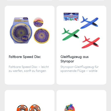
Spaßfaktor für alle.
ultimativen Spielspaß.
Faltbare Speed Disc
Gleitflugzeug aus
Styropor
Faltbare Speed Disc – leicht
Styropor-Gleitflugzeug für
zu werfen, sanft zu fangen
spannende Flüge – wähle
und immer dabei. Perfekt für
zwischen Weitflug &
schnellen Spielspaß
Loopings. Leicht, elastisch &
unterwegs, drinnen &
crashsicher für grenzenlosen
draußen.
Flugspaß.