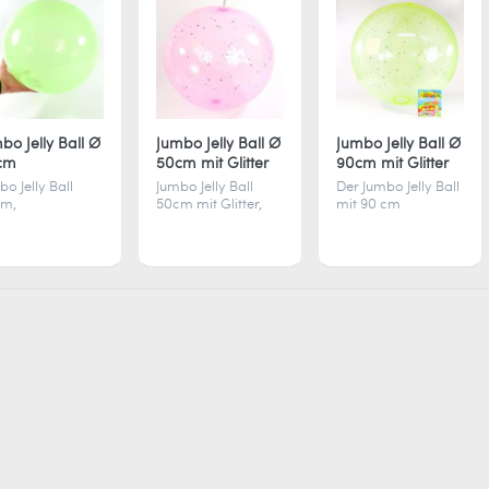
bo Jelly Ball Ø
Jumbo Jelly Ball Ø
Jumbo Jelly Ball Ø
cm
50cm mit Glitter
90cm mit Glitter
bo Jelly Ball
Jumbo Jelly Ball
Der Jumbo Jelly Ball
cm,
50cm mit Glitter,
mit 90 cm
blasbarer
aufblasbarer
Durchmesser und
miball für
Spielball für drinnen
Glitter bietet
ken, Werfen und
und draußen,
vielseitigen
bbeln,
perfekt zum Kicken,
Spielspaß beim
ckweise in 6
Werfen, Dribbeln
Kicken, Werfen und
ben erhältlich,
und Toben,
Dribbeln.
bauswahl
Farbauswahl
Farbauswahl
lgt zufällig.
zufällig.
zufällig.