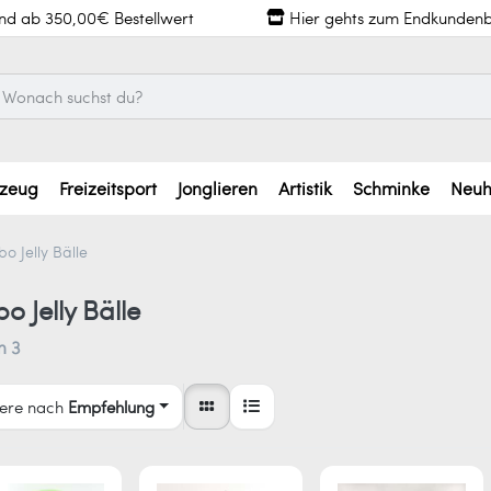
and ab 350,00€ Bestellwert
Hier gehts zum Endkundenb
lzeug
Freizeitsport
Jonglieren
Artistik
Schminke
Neuh
o Jelly Bälle
o Jelly Bälle
n
3
iere nach
Empfehlung