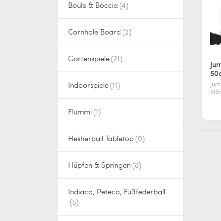
Boule & Boccia
Cornhole Board
Gartenspiele
Jum
50
Jum
Indoorspiele
50
auf
Gum
Flummi
Kic
Dri
stü
Hesherball Tabletop
Far
Far
erfo
Hüpfen & Springen
Indiaca, Peteca, Fußfederball