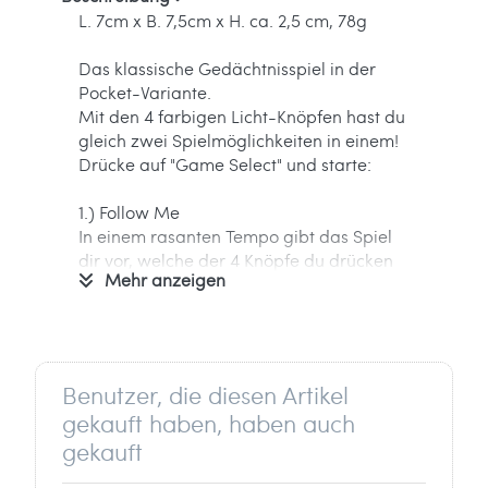
L. 7cm x B. 7,5cm x H. ca. 2,5 cm, 78g
Das klassische Gedächtnisspiel in der
Pocket-Variante.
Mit den 4 farbigen Licht-Knöpfen hast du
gleich zwei Spielmöglichkeiten in einem!
Drücke auf "Game Select" und starte:
1.) Follow Me
In einem rasanten Tempo gibt das Spiel
dir vor, welche der 4 Knöpfe du drücken
Mehr anzeigen
sollst. Dauert es zu lange oder verdrückst
du dich, ist die Runde beendet.
Durch langes Drücken der "Game
Select"-Taste wechselst du das Spiel.
Benutzer, die diesen Artikel
Drück erneut, um das Spiel zu starten:
gekauft haben, haben auch
gekauft
2.) Memory-Spiel mit Licht und Sound
Bei diesem klassischen Gedächtnisspiel