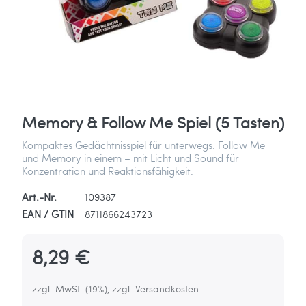
Memory & Follow Me Spiel (5 Tasten)
Kompaktes Gedächtnisspiel für unterwegs. Follow Me
und Memory in einem – mit Licht und Sound für
Konzentration und Reaktionsfähigkeit.
Art.-Nr.
109387
EAN / GTIN
8711866243723
8,29 €
zzgl. MwSt. (19%), zzgl. Versandkosten