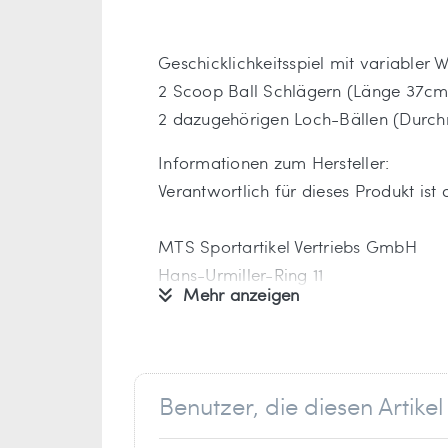
Geschicklichkeitsspiel mit variabler
2 Scoop Ball Schlägern (Länge 37cm)
2 dazugehörigen Loch-Bällen (Durchm
Informationen zum Hersteller:
Verantwortlich für dieses Produkt ist
MTS Sportartikel Vertriebs GmbH
Hans-Urmiller-Ring 11
Mehr anzeigen
82515 Wolfratshausen
Deutschland
info[at]mts-sport.de
Benutzer, die diesen Artik