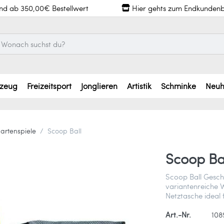
and ab 350,00€ Bestellwert
Hier gehts zum Endkundenb
lzeug
Freizeitsport
Jonglieren
Artistik
Schminke
Neuh
artenspiele
Scoop Ball
Scoop Ba
Scoop Ball Geschi
variantenreiche W
Netztasche ideal 
Art.-Nr.
108