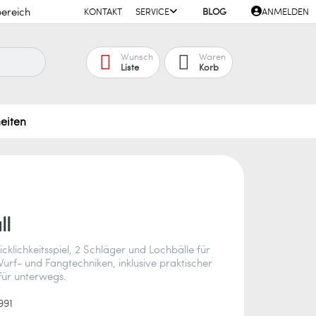
ereich
KONTAKT
SERVICE
BLOG
ANMELDEN
Wunsch
Waren
Liste
Korb
eiten
ll
cklichkeitsspiel, 2 Schläger und Lochbälle für
urf- und Fangtechniken, inklusive praktischer
für unterwegs.
991