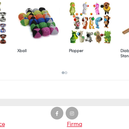
Xball
Plopper
Diab
Stan
ce
Firma