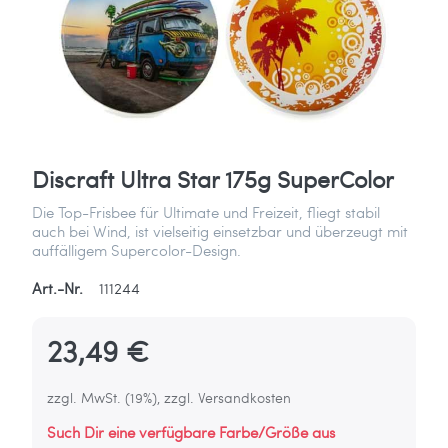
Discraft Ultra Star 175g SuperColor
Die Top-Frisbee für Ultimate und Freizeit, fliegt stabil
auch bei Wind, ist vielseitig einsetzbar und überzeugt mit
auffälligem Supercolor-Design.
Art.-Nr.
111244
23,49 €
zzgl. MwSt. (19%), zzgl. Versandkosten
Such Dir eine verfügbare Farbe/Größe aus