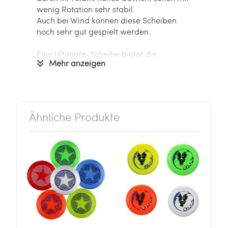
wenig Rotation sehr stabil.
Auch bei Wind können diese Scheiben
noch sehr gut gespielt werden.
Eine Ultimate-Scheibe bietet die
Mehr anzeigen
vielseitigsten Einsatzmöglichkeiten:
Mannschaftsspiel Ultimate Frisbee,
Zielwurfwettkampf Accuracy oder
einfach am Strand und im Park.
Ähnliche Produkte
Die tollen Motive sind ein echter
Hingucker!
Informationen zum Hersteller:
Verantwortlich für dieses Produkt ist der
in der EU ansässige Wirtschaftsakteur
Pattevugel GmbH
Zülpicher Straße 314
50937 Köln