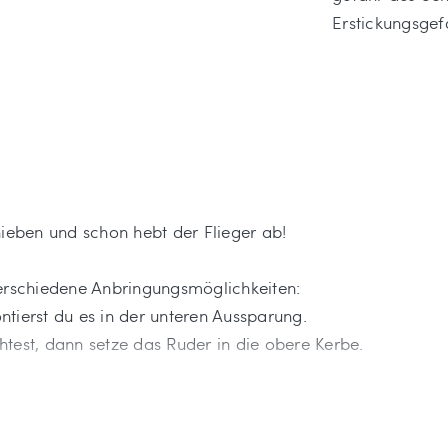
Erstickungsgef
hieben und schon hebt der Flieger ab!
verschiedene Anbringungsmöglichkeiten:
tierst du es in der unteren Aussparung.
test, dann setze das Ruder in die obere Kerbe.
tisch und hält auch größere Abstürze aus.
n 3 Farben geliefert: Blau, Grün oder Pink.