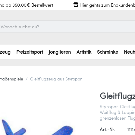
and ab 350,00€ Bestellwert
Hier gehts zum Endkundenb
lzeug
Freizeitsport
Jonglieren
Artistik
Schminke
Neuh
traßenspiele
Gleitflugzeug aus Styropor
Gleitflu
Styropor-Gleitfl
Weitflug & Looping
grenzenlosen Flu
Art.-Nr.
1111