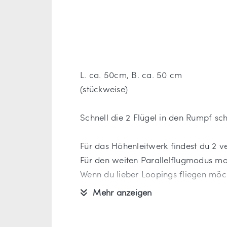
L. ca. 50cm, B. ca. 50 cm
(stückweise)
Schnell die 2 Flügel in den Rumpf sc
Für das Höhenleitwerk findest du 2 
Für den weiten Parallelflugmodus mon
Wenn du lieber Loopings fliegen möch
Mehr anzeigen
Das Material ist sehr leicht und elas
Der Artikel wird stückweise, sortiert i