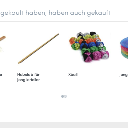
el gekauft haben, haben auch gekauft
ren wegen der gefahr des Schluckens der kleinen Teile. Er
 der in der EU ansässige Wirtschaftsakteur
e
Holzstab für
Xball
Jongl
Jonglierteller