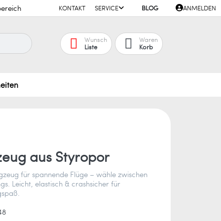
ereich
KONTAKT
SERVICE
BLOG
ANMELDEN
Wunsch
Waren
Liste
Korb
eiten
gzeug aus Styropor
ugzeug für spannende Flüge – wähle zwischen
s. Leicht, elastisch & crashsicher für
gspaß.
48