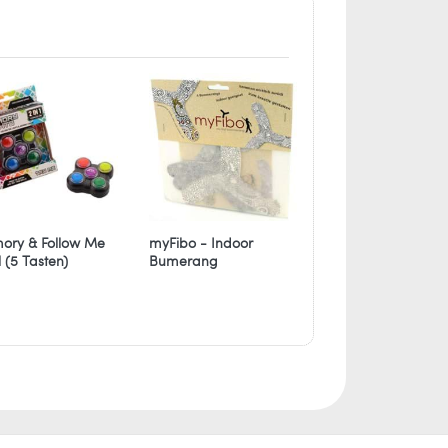
ry & Follow Me
myFibo - Indoor
Jonglierteller Glitte
l (5 Tasten)
Bumerang