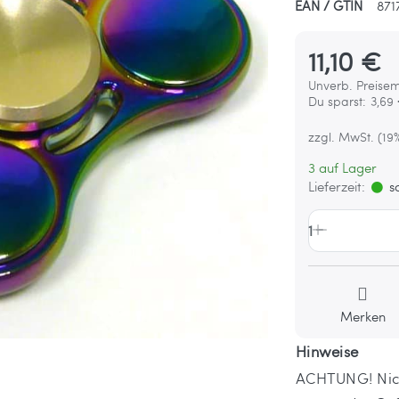
EAN / GTIN
871
11,10 €
Unverb. Preisem
Du sparst:
3,69
zzgl. MwSt. (19
3 auf Lager
Lieferzeit:
so
1
Merken
Hinweise
ACHTUNG! Nicht