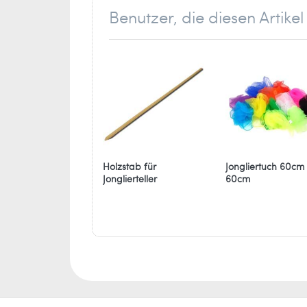
part of UP International B.V.
Benutzer, die diesen Artik
Postbus 451
2740 AL Waddinxveen
Niederlande
info[at]johntoy.nl
Holzstab für
Jongliertuch 60cm
Jonglierteller
60cm