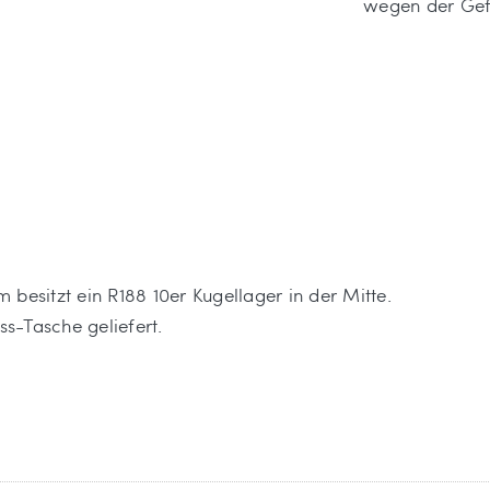
wegen der Gefa
besitzt ein R188 10er Kugellager in der Mitte.
ss-Tasche geliefert.
 der in der EU ansässige Wirtschaftsakteur