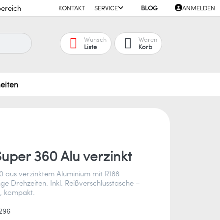
ereich
KONTAKT
SERVICE
BLOG
ANMELDEN
Wunsch
Waren
Liste
Korb
eiten
uper 360 Alu verzinkt
0 aus verzinktem Aluminium mit R188
nge Drehzeiten. Inkl. Reißverschlusstasche –
g, kompakt.
296