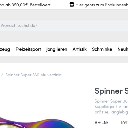
and ab 350,00€ Bestellwert
Hier gehts zum Endkundenb
lzeug
Freizeitsport
Jonglieren
Artistik
Schminke
Neuh
Spinner Super 360 Alu verzinkt
Spinner S
Spinner Super 36
Kugellager für la
präzise, langlebi
Art.-Nr.
109