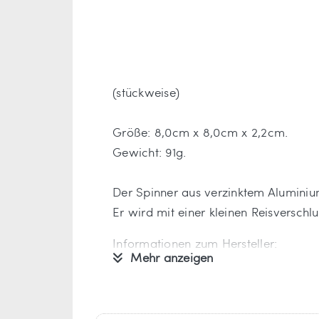
(stückweise)
Größe: 8,0cm x 8,0cm x 2,2cm.
Gewicht: 91g.
Der Spinner aus verzinktem Aluminium 
Er wird mit einer kleinen Reisverschlu
Informationen zum Hersteller:
Mehr anzeigen
Verantwortlich für dieses Produkt ist
Johntoy